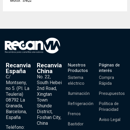
Motor:
S4Q2
Recanvia
Recanvia
Nuestros
Páginas de
España
China
Productos
interés
C/
No. 22,
Sistema
Compra
Montseny,
South Hebei
eléctrico
Rápida
no 5. (P.l. La
2nd Road,
Iluminación
Presupuestos
Teuleria)
Xingtan
08792 La
Town
Refrigeración
Política de
Granada,
Shunde
Privacidad
Barcelona,
District,
Frenos
España
Foshan City,
Aviso Legal
China
Bastidor
Teléfono: