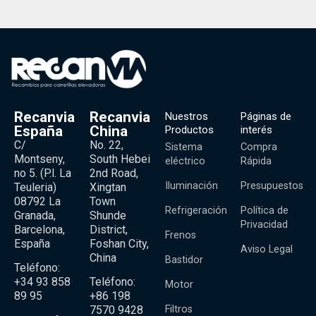
Recanvia
Recanvia
Nuestros
Páginas de
España
China
Productos
interés
C/
No. 22,
Sistema
Compra
Montseny,
South Hebei
eléctrico
Rápida
no 5. (P.l. La
2nd Road,
Iluminación
Presupuestos
Teuleria)
Xingtan
08792 La
Town
Refrigeración
Política de
Granada,
Shunde
Privacidad
Barcelona,
District,
Frenos
España
Foshan City,
Aviso Legal
China
Bastidor
Teléfono:
+34 93 858
Teléfono:
Motor
89 95
+86 198
Filtros
7570 9428