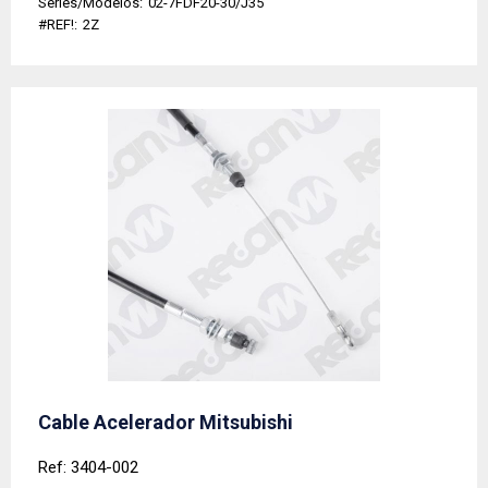
Series/Modelos:
02-7FDF20-30/J35
#REF!:
2Z
Cable Acelerador Mitsubishi
Ref: 3404-002