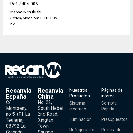
Ref: 3404-005
Marca:
Mitsubishi
Series/Modelos:
FG10-30N
K21
Recanvia
Recanvia
Nuestros
Páginas de
España
China
Productos
interés
C/
No. 22,
Sistema
Compra
Montseny,
South Hebei
eléctrico
Rápida
no 5. (P.l. La
2nd Road,
Iluminación
Presupuestos
Teuleria)
Xingtan
08792 La
Town
Refrigeración
Política de
Granada,
Shunde