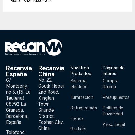
Motor:
S4S, 4G33-4G52
Recanvia
Recanvia
Nuestros
Páginas de
España
China
Productos
interés
C/
No. 22,
Sistema
Compra
Montseny,
South Hebei
eléctrico
Rápida
no 5. (P.l. La
2nd Road,
Iluminación
Presupuestos
Teuleria)
Xingtan
08792 La
Town
Refrigeración
Política de
Granada,
Shunde
Privacidad
Barcelona,
District,
Frenos
España
Foshan City,
Aviso Legal
China
Bastidor
Teléfono: