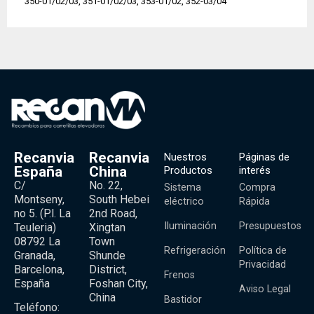
350-01/02/03, 351-01/02/03, 353-01/02, 352-03/04
Recanvia
Recanvia
Nuestros
Páginas de
España
China
Productos
interés
C/
No. 22,
Sistema
Compra
Montseny,
South Hebei
eléctrico
Rápida
no 5. (P.l. La
2nd Road,
Iluminación
Presupuestos
Teuleria)
Xingtan
08792 La
Town
Refrigeración
Política de
Granada,
Shunde
Privacidad
Barcelona,
District,
Frenos
España
Foshan City,
Aviso Legal
China
Bastidor
Teléfono: