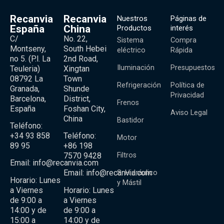
Recanvia
Recanvia
Nuestros
Páginas de
España
China
Productos
interés
C/
No. 22,
Sistema
Compra
Montseny,
South Hebei
eléctrico
Rápida
no 5. (P.l. La
2nd Road,
Iluminación
Presupuestos
Teuleria)
Xingtan
08792 La
Town
Refrigeración
Política de
Granada,
Shunde
Privacidad
Barcelona,
District,
Frenos
España
Foshan City,
Aviso Legal
China
Bastidor
Teléfono:
+34 93 858
Teléfono:
Motor
89 95
+86 198
Filtros
7570 9428
Email:
info@recanvia.com
Email:
info@recanvia.com
S. Hidráulico
Horario: Lunes
y Mástil
a Viernes
Horario: Lunes
de 9:00 a
a Viernes
14:00 y de
de 9:00 a
15:00 a
14:00 y de