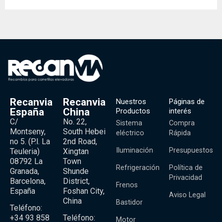
Recanvia
Recanvia
Nuestros
Páginas de
España
China
Productos
interés
C/
No. 22,
Sistema
Compra
Montseny,
South Hebei
eléctrico
Rápida
no 5. (P.l. La
2nd Road,
Iluminación
Presupuestos
Teuleria)
Xingtan
08792 La
Town
Refrigeración
Política de
Granada,
Shunde
Privacidad
Barcelona,
District,
Frenos
España
Foshan City,
Aviso Legal
China
Bastidor
Teléfono:
+34 93 858
Teléfono:
Motor