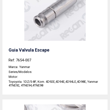
Guia Valvula Escape
Ref: 7654-007
Marca:
Yanmar
Series/Modelos:
Motor:
Toyoyota. 1DZ/5-8F, Kom. 4D92E,4D94E,4D94LE,4D98E, Yanmar
4TNE92, 4TNE94,4TNE98