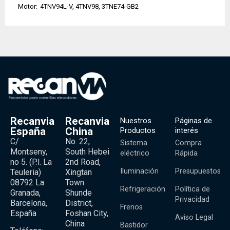
Motor:
4TNV94L-V, 4TNV98, 3TNE74-GB2
Recanvia
Recanvia
Nuestros
Páginas de
España
China
Productos
interés
C/
No. 22,
Sistema
Compra
Montseny,
South Hebei
eléctrico
Rápida
no 5. (P.l. La
2nd Road,
Iluminación
Presupuestos
Teuleria)
Xingtan
08792 La
Town
Refrigeración
Política de
Granada,
Shunde
Privacidad
Barcelona,
District,
Frenos
España
Foshan City,
Aviso Legal
China
Bastidor