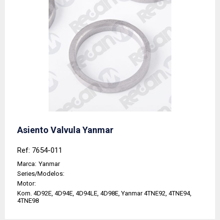
Asiento Valvula Yanmar
Ref: 7654-011
Marca:
Yanmar
Series/Modelos:
Motor:
Kom. 4D92E, 4D94E, 4D94LE, 4D98E, Yanmar 4TNE92, 4TNE94,
4TNE98