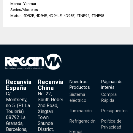
Marca:
Yanmar
Series/Modelos:
Motor:
4D92E, 4D94E, 4D94LE, 4D98E, 4TNE94, 4TNE98
Recanvia
Recanvia
Nuestros
Páginas de
España
China
Productos
interés
C/
No. 22,
Sistema
Compra
Montseny,
South Hebei
eléctrico
Rápida
no 5. (P.l. La
2nd Road,
Iluminación
Presupuestos
Teuleria)
Xingtan
08792 La
Town
Refrigeración
Política de
Granada,
Shunde
Privacidad
Barcelona,
District,
Frenos