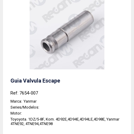
Guia Valvula Escape
Ref: 7654-007
Marca:
Yanmar
Series/Modelos:
Motor:
Toyoyota. 1DZ/5-8F, Kom. 4D92E,4D94E,4D94LE,4D98E, Yanmar
4TNE92, 4TNE94,4TNE98