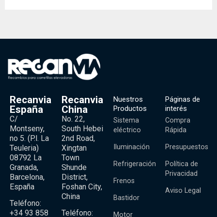
Recanvia
Recanvia
Nuestros
Páginas de
España
China
Productos
interés
C/
No. 22,
Sistema
Compra
Montseny,
South Hebei
eléctrico
Rápida
no 5. (P.l. La
2nd Road,
Iluminación
Presupuestos
Teuleria)
Xingtan
08792 La
Town
Refrigeración
Política de
Granada,
Shunde
Privacidad
Barcelona,
District,
Frenos
España
Foshan City,
Aviso Legal
China
Bastidor
Teléfono:
+34 93 858
Teléfono:
Motor