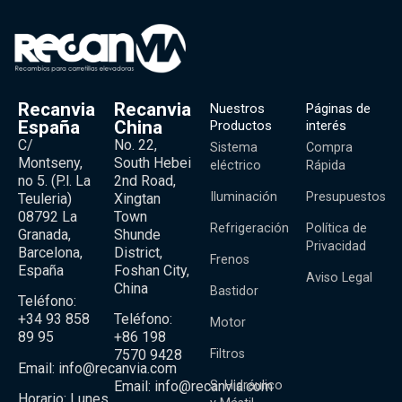
Recanvia
Recanvia
Nuestros
Páginas de
España
China
Productos
interés
C/
No. 22,
Sistema
Compra
Montseny,
South Hebei
eléctrico
Rápida
no 5. (P.l. La
2nd Road,
Iluminación
Presupuestos
Teuleria)
Xingtan
08792 La
Town
Refrigeración
Política de
Granada,
Shunde
Privacidad
Barcelona,
District,
Frenos
España
Foshan City,
Aviso Legal
China
Bastidor
Teléfono:
+34 93 858
Teléfono:
Motor
89 95
+86 198
Filtros
7570 9428
Email:
info@recanvia.com
Email:
info@recanvia.com
S. Hidráulico
Horario: Lunes