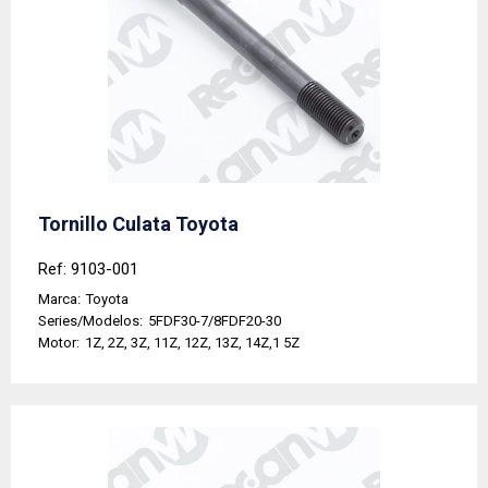
Tornillo Culata Toyota
Ref: 9103-001
Marca:
Toyota
Series/Modelos:
5FDF30-7/8FDF20-30
Motor:
1Z, 2Z, 3Z, 11Z, 12Z, 13Z, 14Z,1 5Z