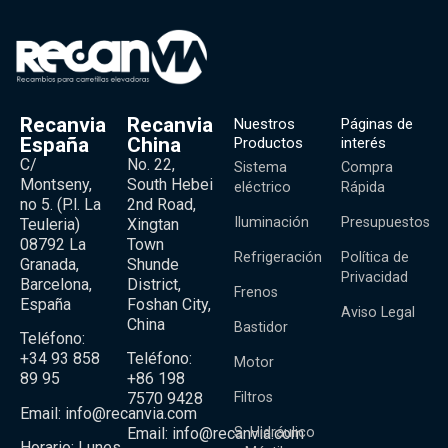
Recanvia
Recanvia
Nuestros
Páginas de
España
China
Productos
interés
C/
No. 22,
Sistema
Compra
Montseny,
South Hebei
eléctrico
Rápida
no 5. (P.l. La
2nd Road,
Iluminación
Presupuestos
Teuleria)
Xingtan
08792 La
Town
Refrigeración
Política de
Granada,
Shunde
Privacidad
Barcelona,
District,
Frenos
España
Foshan City,
Aviso Legal
China
Bastidor
Teléfono:
+34 93 858
Teléfono:
Motor
89 95
+86 198
Filtros
7570 9428
Email:
info@recanvia.com
Email:
info@recanvia.com
S. Hidráulico
Horario: Lunes