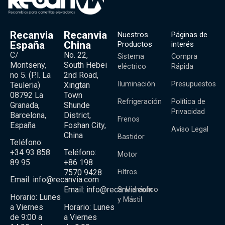
Recanvia
Recanvia
Nuestros
Páginas de
España
China
Productos
interés
C/
No. 22,
Sistema
Compra
Montseny,
South Hebei
eléctrico
Rápida
no 5. (P.l. La
2nd Road,
Iluminación
Presupuestos
Teuleria)
Xingtan
08792 La
Town
Refrigeración
Política de
Granada,
Shunde
Privacidad
Barcelona,
District,
Frenos
España
Foshan City,
Aviso Legal
China
Bastidor
Teléfono:
+34 93 858
Teléfono:
Motor
89 95
+86 198
Filtros
7570 9428
Email:
info@recanvia.com
Email:
info@recanvia.com
S. Hidráulico
Horario: Lunes
y Mástil
a Viernes
Horario: Lunes
de 9:00 a
a Viernes