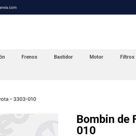
anvia.com
ón
Frenos
Bastidor
Motor
Filtros
yota – 3303-010
Bombin de 
010