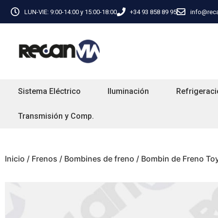
LUN-VIE: 9:00-14:00 y 15:00-18:00
+34 93 858 89 95
info@rec
Sistema Eléctrico
Iluminación
Refrigeraci
Transmisión y Comp.
Inicio
/
Frenos
/
Bombines de freno
/ Bombin de Freno To