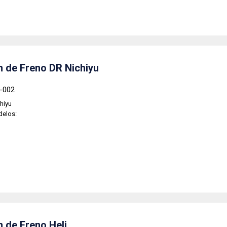
 de Freno DR Nichiyu
2-002
hiyu
delos:
 de Freno Heli