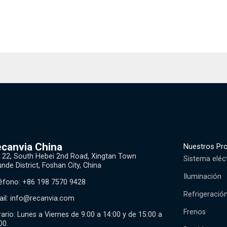
canvia China
Nuestros Pr
 22, South Hebei 2nd Road, Xingtan Town
Sistema eléc
nde District, Foshan City, China
Iluminación
éfono: +86 198 7570 9428
Refrigeració
il:
info@recanvia.com
Frenos
ario: Lunes a Viernes de 9:00 a 14:00 y de 15:00 a
00.