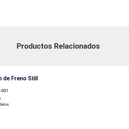
Productos Relacionados
 de Freno Still
9-001
l
delos: