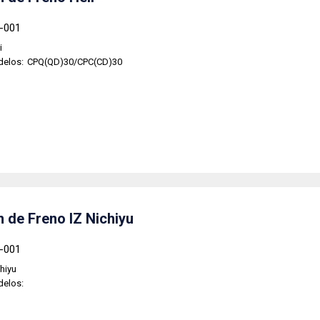
1-001
i
delos:
CPQ(QD)30/CPC(CD)30
 de Freno IZ Nichiyu
2-001
hiyu
delos: