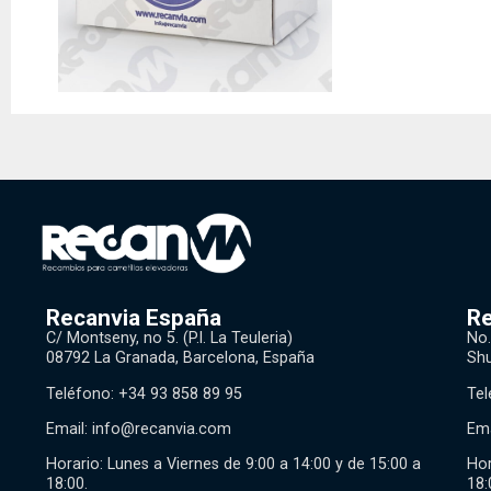
Recanvia España
Re
C/ Montseny, no 5. (P.l. La Teuleria)
No.
08792 La Granada, Barcelona, España
Shu
Teléfono: +34 93 858 89 95
Tel
Email:
info@recanvia.com
Ema
Horario: Lunes a Viernes de 9:00 a 14:00 y de 15:00 a
Hor
18:00.
18: