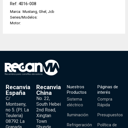
Ref: 4016-008
Marca:
Mustang, Ghel, Jcb
Series/Modelos:
Motor:
Recanvia
Recanvia
Nuestros
Páginas de
España
China
Productos
interés
C/
No. 22,
Sistema
Compra
Montseny,
South Hebei
eléctrico
Rápida
no 5. (P.l. La
2nd Road,
Iluminación
Presupuestos
Teuleria)
Xingtan
08792 La
Town
Refrigeración
Política de
Granada,
Shunde