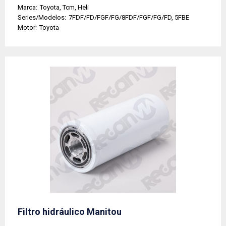
Marca:
Toyota, Tcm, Heli
Series/Modelos:
7FDF/FD/FGF/FG/8FDF/FGF/FG/FD, 5FBE
Motor:
Toyota
Filtro hidráulico Manitou