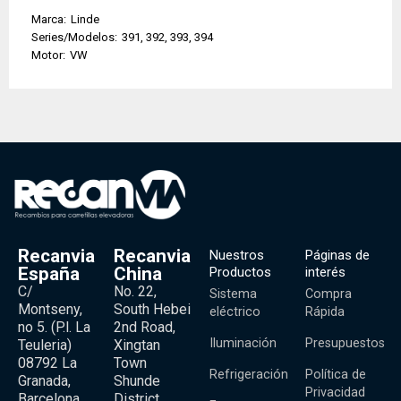
Marca:
Linde
Series/Modelos:
391, 392, 393, 394
Motor:
VW
Recanvia
Recanvia
Nuestros
Páginas de
España
China
Productos
interés
C/
No. 22,
Sistema
Compra
Montseny,
South Hebei
eléctrico
Rápida
no 5. (P.l. La
2nd Road,
Iluminación
Presupuestos
Teuleria)
Xingtan
08792 La
Town
Refrigeración
Política de
Granada,
Shunde
Privacidad
Barcelona,
District,