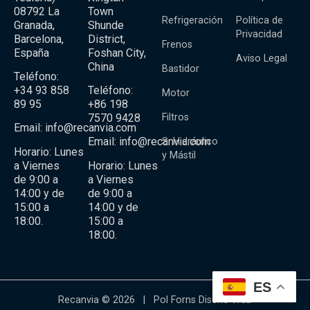
08792 La
Town
Refrigeración
Política de
Granada,
Shunde
Privacidad
Barcelona,
District,
Frenos
España
Foshan City,
Aviso Legal
China
Bastidor
Teléfono:
+34 93 858
Teléfono:
Motor
89 95
+86 198
Filtros
7570 9428
Email:
info@recanvia.com
Email:
info@recanvia.com
S. Hidráulico
Horario: Lunes
y Mástil
a Viernes
Horario: Lunes
de 9:00 a
a Viernes
14:00 y de
de 9:00 a
15:00 a
14:00 y de
18:00.
15:00 a
18:00.
ES
Recanvia © 2026 |
Pol Forns Diseño Web