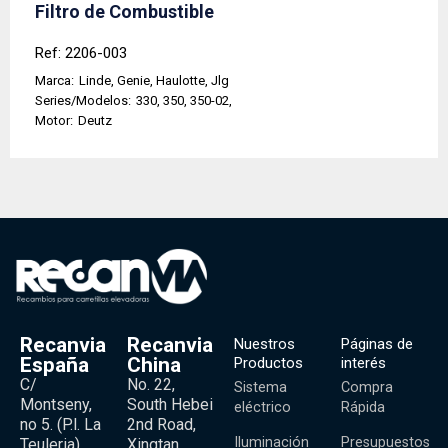
Filtro de Combustible
Ref: 2206-003
Marca:
Linde, Genie, Haulotte, Jlg
Series/Modelos:
330, 350, 350-02,
Motor:
Deutz
Recanvia
Recanvia
Nuestros
Páginas de
España
China
Productos
interés
C/
No. 22,
Sistema
Compra
Montseny,
South Hebei
eléctrico
Rápida
no 5. (P.l. La
2nd Road,
Iluminación
Presupuestos
Teuleria)
Xingtan