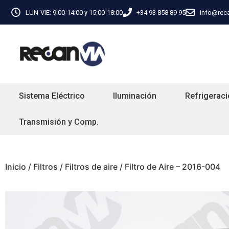
LUN-VIE: 9:00-14:00 y 15:00-18:00
+34 93 858 89 95
info@rec
Sistema Eléctrico
Iluminación
Refrigeraci
Transmisión y Comp.
Inicio
/
Filtros
/
Filtros de aire
/ Filtro de Aire – 2016-004