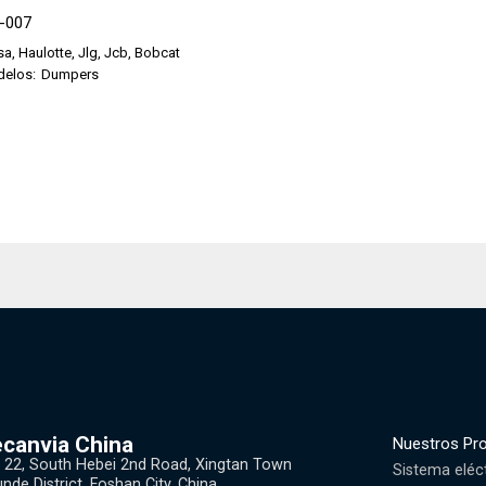
9-007
a, Haulotte, Jlg, Jcb, Bobcat
delos:
Dumpers
canvia China
Nuestros Pr
 22, South Hebei 2nd Road, Xingtan Town
Sistema eléc
nde District, Foshan City, China