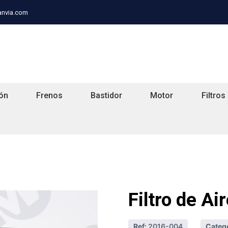
anvia.com
ón
Frenos
Bastidor
Motor
Filtros
Filtro de A
Ref:
2016-004
Catego