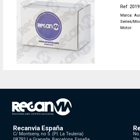
Ref: 201
Marca:
Aus
Series/Mo
Motor:
Recanvia España
Re
C/ Montseny, no 5. (P.l. La Teuleria)
No.
08792 La Granada, Barcelona, España
Shu