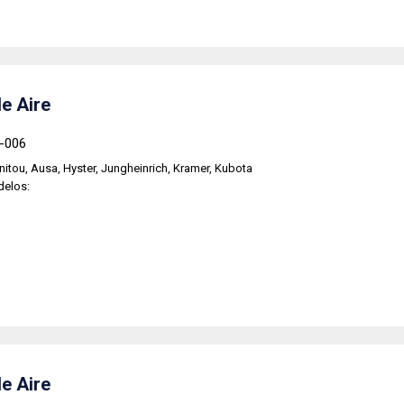
de Aire
6-006
itou, Ausa, Hyster, Jungheinrich, Kramer, Kubota
delos:
de Aire