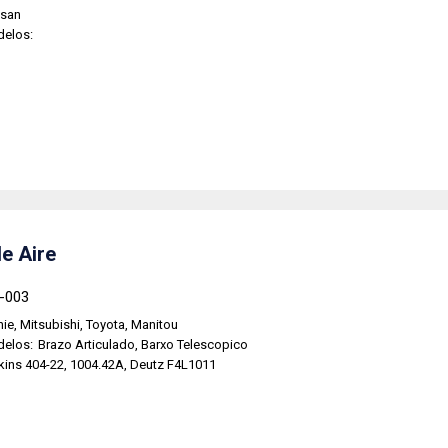
ssan
delos:
de Aire
5-003
ie, Mitsubishi, Toyota, Manitou
delos:
Brazo Articulado, Barxo Telescopico
kins 404-22, 1004.42A, Deutz F4L1011