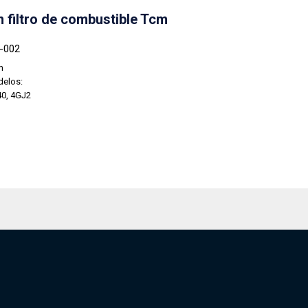
 filtro de combustible Tcm
5-002
m
delos:
0, 4GJ2