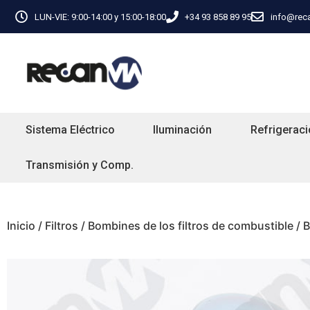
LUN-VIE: 9:00-14:00 y 15:00-18:00
+34 93 858 89 95
info@rec
Sistema Eléctrico
Iluminación
Refrigeraci
Transmisión y Comp.
Inicio
/
Filtros
/
Bombines de los filtros de combustible
/ B