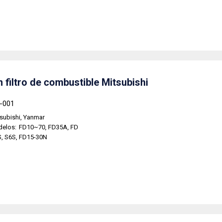
 filtro de combustible Mitsubishi
4-001
subishi, Yanmar
delos:
FD10~70, FD35A, FD
, S6S, FD15-30N