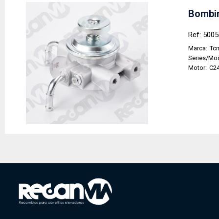
Bombin
Ref: 500
Marca:
Tc
Series/Mo
Motor:
C24