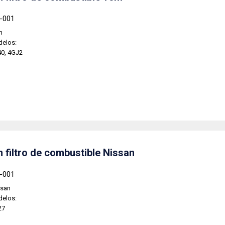
5-001
m
delos:
0, 4GJ2
 filtro de combustible Nissan
2-001
ssan
delos:
27