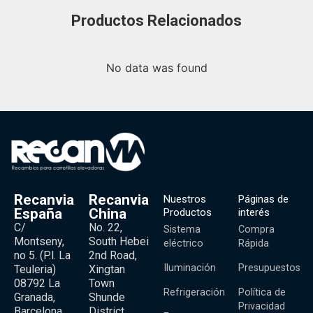
Productos Relacionados
No data was found
Recanvia
Recanvia
Nuestros
Páginas de
España
China
Productos
interés
C/
No. 22,
Sistema
Compra
Montseny,
South Hebei
eléctrico
Rápida
no 5. (P.l. La
2nd Road,
Iluminación
Presupuestos
Teuleria)
Xingtan
08792 La
Town
Refrigeración
Política de
Granada,
Shunde
Privacidad
Barcelona,
District,