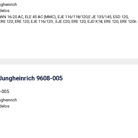
gheinrich
delos:
 WN 16-20 AC, ELE 45 AC (MMC), EJE 116/118/120,E JE 135/145, ESD 120,
E 120, ERE 120, EJE 116/120 , EJE C20, ERE 120, EJD K18, ERE 120, ERE 120n
Jungheinrich 9608-005
8-005
gheinrich
delos: