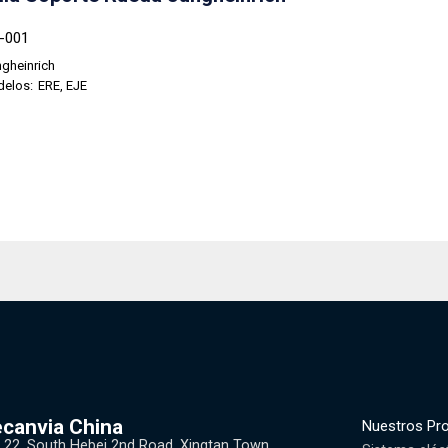
8-001
gheinrich
delos:
ERE, EJE
canvia China
Nuestros Pr
 22, South Hebei 2nd Road, Xingtan Town