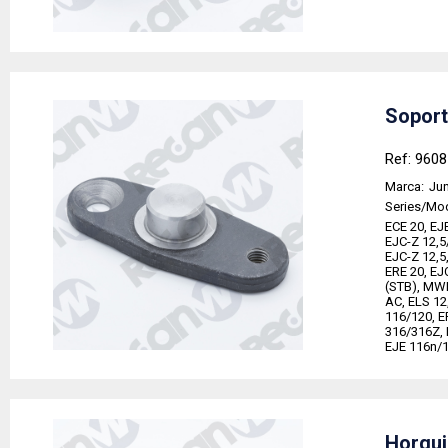
Soport
Ref: 960
Marca:
Jun
Series/Mo
ECE 20, EJ
EJC-Z 12,5/
EJC-Z 12,5
ERE 20, EJ
(STB), MWF
AC, ELS 12
116/120, E
316/316Z, 
EJE 116n/
Horqui