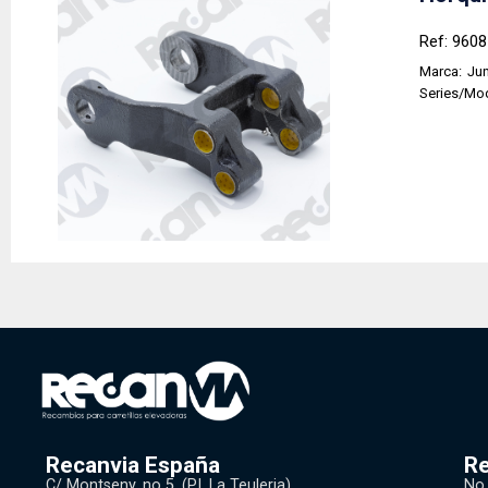
Ref: 960
Marca:
Jun
Series/Mo
Recanvia España
Re
C/ Montseny, no 5. (P.l. La Teuleria)
No.