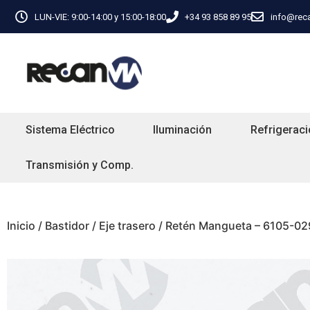
LUN-VIE: 9:00-14:00 y 15:00-18:00
+34 93 858 89 95
info@rec
Sistema Eléctrico
Iluminación
Refrigeraci
Transmisión y Comp.
Inicio
/
Bastidor
/
Eje trasero
/ Retén Mangueta – 6105-02