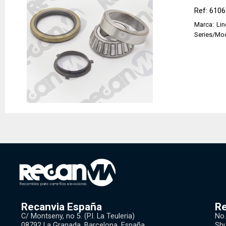
Ref: 610
Marca:
Li
Series/Mo
Recanvia España
Re
C/ Montseny, no 5. (P.l. La Teuleria)
No.
08792 La Granada, Barcelona, España
Shu