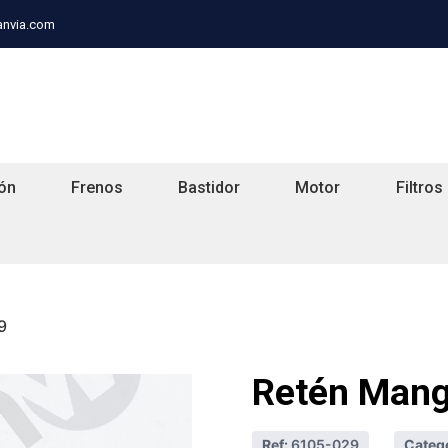
anvia.com
ón
Frenos
Bastidor
Motor
Filtros
9
Retén Mang
Ref:
6105-029
Catego