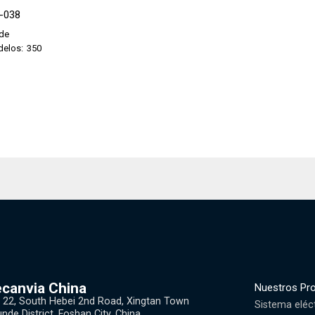
6-038
nde
delos:
350
canvia China
Nuestros Pr
 22, South Hebei 2nd Road, Xingtan Town
Sistema eléc
nde District, Foshan City, China