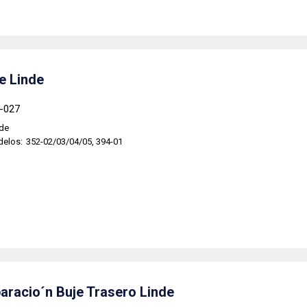
je Linde
6-027
nde
delos:
352-02/03/04/05, 394-01
paracio´n Buje Trasero Linde