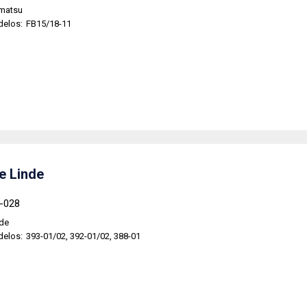
matsu
delos:
FB15/18-11
je Linde
6-028
nde
delos:
393-01/02, 392-01/02, 388-01