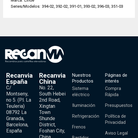
Marca:
Linde
Series/Modelos:
394-02, 392-02, 391-01, 393-02, 396-03, 351-03
Recanvia
Recanvia
Nuestros
Páginas de
España
China
Productos
interés
C/
No. 22,
Sistema
Compra
Montseny,
South Hebei
eléctrico
Rápida
no 5. (P.l. La
2nd Road,
Iluminación
Presupuestos
Teuleria)
Xingtan
08792 La
Town
Refrigeración
Política de
Granada,
Shunde
Privacidad
Barcelona,
District,
Frenos
España
Foshan City,
Aviso Legal
China
Bastidor