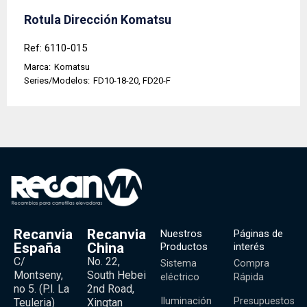
Rotula Dirección Komatsu
Ref: 6110-015
Marca:
Komatsu
Series/Modelos:
FD10-18-20, FD20-F
Recanvia
Recanvia
Nuestros
Páginas de
España
China
Productos
interés
C/
No. 22,
Sistema
Compra
Montseny,
South Hebei
eléctrico
Rápida
no 5. (P.l. La
2nd Road,
Iluminación
Presupuestos
Teuleria)
Xingtan