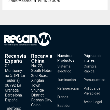
Series/Modelos:
7FBMF16-25-35-50
Recanvia
Recanvia
Nuestros
Páginas de
España
China
Productos
interés
C/
No. 22,
Sistema
Compra
Montseny,
South Hebei
eléctrico
Rápida
no 5. (P.l. La
2nd Road,
Iluminación
Presupuestos
Teuleria)
Xingtan
08792 La
Town
Refrigeración
Política de
Granada,
Shunde
Privacidad
Barcelona,
District,
Frenos
España
Foshan City,
Aviso Legal
China
Bastidor
Teléfono: