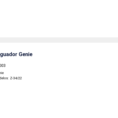
guador Genie
003
nie
delos:
Z-34/22