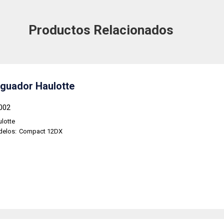
Productos Relacionados
guador Haulotte
002
lotte
delos:
Compact 12DX