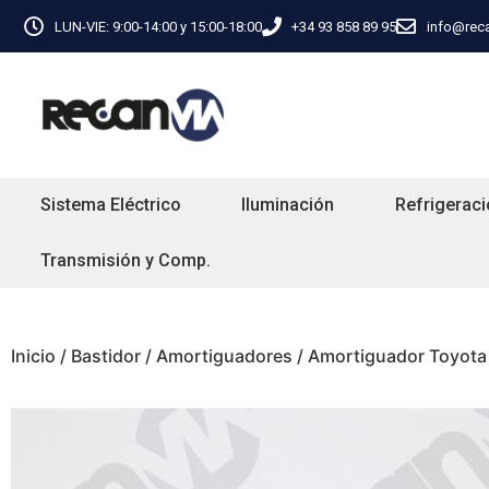
LUN-VIE: 9:00-14:00 y 15:00-18:00
+34 93 858 89 95
info@rec
Sistema Eléctrico
Iluminación
Refrigeraci
Transmisión y Comp.
Inicio
/
Bastidor
/
Amortiguadores
/ Amortiguador Toyota