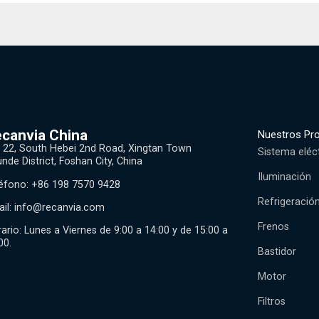
canvia China
Nuestros Pr
 22, South Hebei 2nd Road, Xingtan Town
Sistema eléc
nde District, Foshan City, China
Iluminación
éfono: +86 198 7570 9428
Refrigeració
il:
info@recanvia.com
Frenos
ario: Lunes a Viernes de 9:00 a 14:00 y de 15:00 a
00.
Bastidor
Motor
Filtros