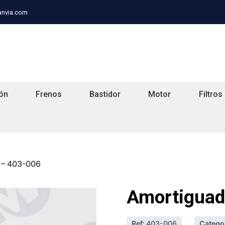
anvia.com
ón
Frenos
Bastidor
Motor
Filtros
 – 403-006
Amortiguad
Ref:
403-006
Categor