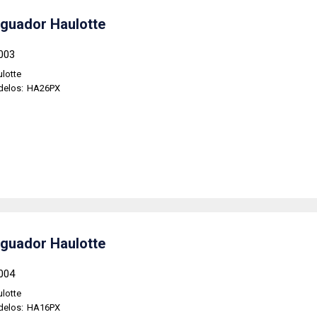
guador Haulotte
003
lotte
delos:
HA26PX
guador Haulotte
004
lotte
delos:
HA16PX