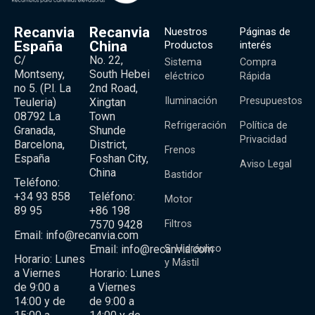
Recanvia
Recanvia
Nuestros
Páginas de
España
China
Productos
interés
C/
No. 22,
Sistema
Compra
Montseny,
South Hebei
eléctrico
Rápida
no 5. (P.l. La
2nd Road,
Iluminación
Presupuestos
Teuleria)
Xingtan
08792 La
Town
Refrigeración
Política de
Granada,
Shunde
Privacidad
Barcelona,
District,
Frenos
España
Foshan City,
Aviso Legal
China
Bastidor
Teléfono:
+34 93 858
Teléfono:
Motor
89 95
+86 198
Filtros
7570 9428
Email:
info@recanvia.com
Email:
info@recanvia.com
S. Hidráulico
Horario: Lunes
y Mástil
a Viernes
Horario: Lunes
de 9:00 a
a Viernes
14:00 y de
de 9:00 a